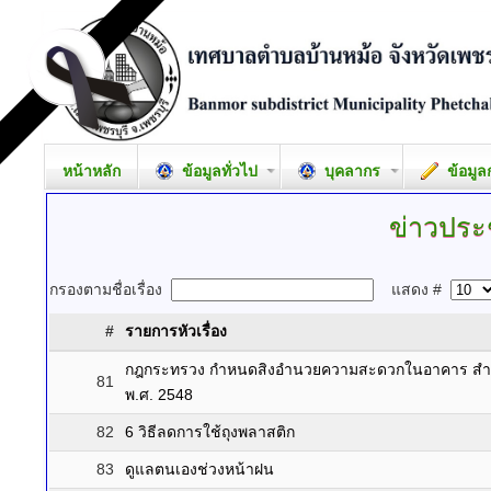
หน้าหลัก
ข้อมูลทั่วไป
บุคลากร
ข้อมูล
ข่าวประ
กรองตามชื่อเรื่อง
แสดง #
#
รายการหัวเรื่อง
กฎกระทรวง กําหนดสิงอํานวยความสะดวกในอาคาร สําห
81
พ.ศ. 2548
82
6 วิธีลดการใช้ถุงพลาสติก
83
ดูแลตนเองช่วงหน้าฝน