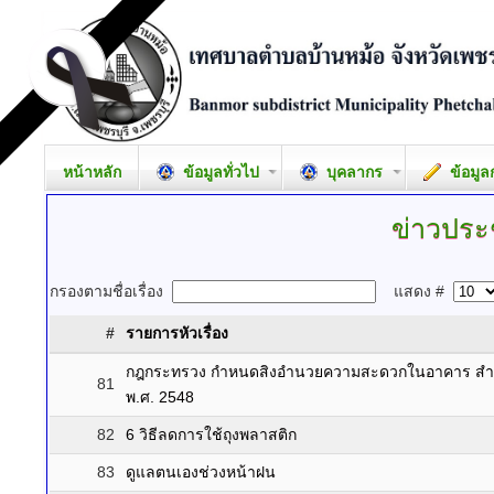
หน้าหลัก
ข้อมูลทั่วไป
บุคลากร
ข้อมูล
ข่าวประ
กรองตามชื่อเรื่อง
แสดง #
#
รายการหัวเรื่อง
กฎกระทรวง กําหนดสิงอํานวยความสะดวกในอาคาร สําห
81
พ.ศ. 2548
82
6 วิธีลดการใช้ถุงพลาสติก
83
ดูแลตนเองช่วงหน้าฝน