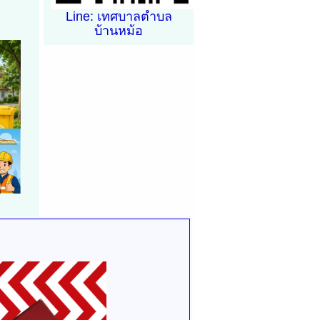
Line: เทศบาลตำบล
บ้านหม้อ
้อ จัด
ง
ำบล