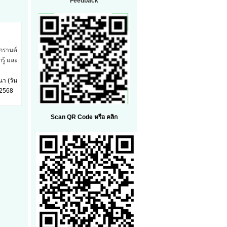
Feedback
กรานต์
รู้ และ
า (วัน
.2568
ัด
Scan QR Code หรือ คลิก
พุทธ
าราม
ชรบุรี
ี่ 11
ด็ก...
ำ