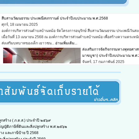
สืบสานวัฒนธรรม ประเพณีสงกรานต์ ประจำปีงบประมาณ พ.ศ.2568
ศุกร์, 18 เมษายน 2025
องค์การบริหารส่วนตำบลบ้านหม้อ จัดโครงการอนุรักษ์ สืบสานวัฒนธรรม ประเพณีวันสง
เมื่อวันที่ 13 เมษายน 2568 ณ องค์การบริหารส่วนตำบลบ้านหม้อ เพื่อสร้างความตระหนัก
ส่งเสริมบทบาทของเด็ก เยาวชน...
อ่านเพิ่มเติม...
ส่งเสริมการจัดกิจกรรมทางพุทธศาสน
มาฆบูชา) ประจำปีงบประมาณ พ.ศ
จันทร์, 17 กุมภาพันธ์ 2025
องค์การบริหารส่วนตำบลบ้านหม้อ จ
โครงการส่งเสริมการจัดกิจกรรมทาง
ศาสนา (วันมาฆบูชา) เมื่อวันที่ 12
กุมภาพันธ์ 2568 ณ วัดประดิษฐวน
หมู่ที่ 2 ตำบลบ้านหม้อ อำเภอเมืองเพ
้ ความเข้าใจ...
อ่านเพิ่มเติม...
วันเด็กแห่งชาติ ประจำปี พ.ศ.2568
พฤหัสบดี, 23 มกราคม 2025
องค์การบริหารส่วนตำบลบ้านหม้อ จัดโครงการจัดงานวันเด็กแห่งชาติ เมื่อวันเสาร์ ท
ูกสร้าง ( ภ.ด.ส.) ประจำปี ๒๕๖๙
มกราคม 2568 ณ องค์การบริหารส่วนตำบลบ้านหม้อ เพื่อส่งเสริมการพัฒนาศักยภาพของเ
ญญัติภาษีที่ดินและสิ่งปลูกสร้าง พ.ศ.๒๕๖๒
อ่านเพิ่มเติม...
้าง และภาษีป้าย ปี 2568
สืบสานประเพณี วันลอยกระทง ประจ