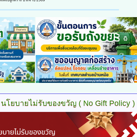
ะสิ่งปลูกสร้าง ประจำปี 2569
ปีงบประมาณ พ.ศ.2568
พฤหัสบดี, 21 พฤศจิกายน 2024
องค์การบริหารส่วนตำบลบ้านหม
โครงการอนุรักษ์ สืบสานวัฒนธรรม
ประเพณีวันลอยกระทง เมื่อวันที่ 15
พฤศจิกายน 2567 ณ บริเวณริมคลอ
ชลประทาน (สะพาน 7-8) หมู่ที่ 2 ต
ล...
อ่านเพิ่มเติม...
พรรษา ประจำปีงบประมาณ พ.ศ. 2566
นโยบายไม่รับของขวัญ ( No Gift Policy )