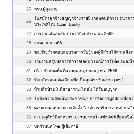
25
พรบ.ผู้สูงอายุ
รับสมัครลูกจ้างสัญญาจ้างรายปี (กลุ่มคนพิการ) ธนาคา
26
ประเทศไทย (Exim Bank)
27
การจ่ายเงินสะสม ประจำปีงบประมาณ 2568
28
จดหมายข่าว68
29
ขอเชิญร่วมตอบแบบวัดการรับรู้ของผู้มีส่วนได้ส่วนเสี
30
รายงานสรุปผลการสำรวจเจตนารมณ์การจัดตั้ง อบต.บ้า
31
เรื่อง กำหนดพื้นที่ควบคุมเหตุรำคาญ พ.ศ.2568
32
รับสมัครสอบคัดเลือกเพื่อเป็นลูกจ้างชั่วคราว (ผช.)
33
ห้ามติดป้ายในที่สาธารณะโดยไม่ได้รับอนุญาต
34
รับฟังความคิดเห็นประชาชนฯ-การจัดการมูลฝอยเพื่อควบค
35
ตอบแบบสอบถามการจัดตั้ง "องค์การบริหารส่วนตำบล" 
36
กรมปศุสัตว์มีมาตรการปราบปรามโรงฆ่าสัตว์เถื่อนหรือโ
37
บทกำหนดโทษ ผู้เสียภาษี